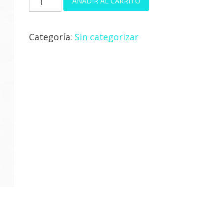
AÑADIR AL CARRITO
M/C
24/25
Categoría:
Sin categorizar
cantidad