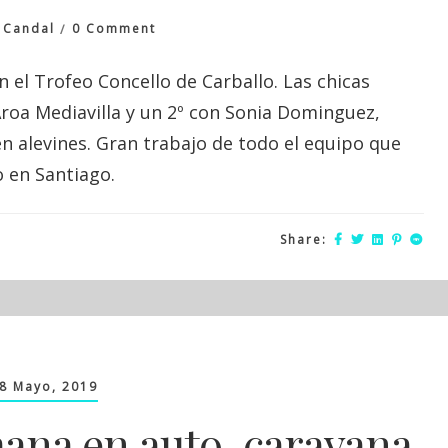
On
 Candal
0 Comment
Trofeo
Concello
el Trofeo Concello de Carballo. Las chicas
De
roa Mediavilla y un 2º con Sonia Dominguez,
Carballo
n alevines. Gran trabajo de todo el equipo que
o en Santiago.
Share:
8 Mayo, 2019
mana en auto-caravana