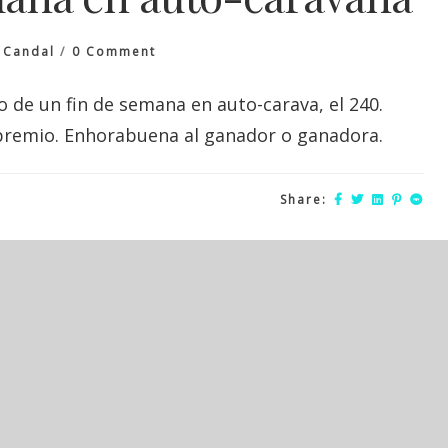
On
 Candal
0 Comment
Sorteo
Fin
de un fin de semana en auto-carava, el 240.
De
 premio. Enhorabuena al ganador o ganadora.
Semana
En
Auto-
Caravana
Share: