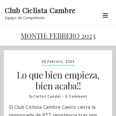
Skip
Club Ciclista Cambre
to
Equipo de Competición
content
MONTH:
FEBRERO 2023
20 Febrero, 2023
Lo que bien empieza,
bien acaba!!
On
By
Carlos Candal
0 Comment
Lo
El Club Ciclista Cambre Caeiro cierra la
Que
Bien
temporada de BTT resistencia tras seis